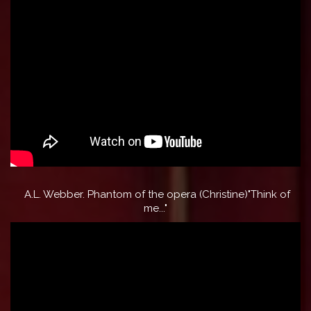
A.L. Webber. Phantom of the opera (Christine)"Think of
me..."