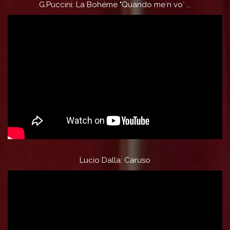
G.Puccini: La Bohéme "Quando me`n vo` ...
Lucio Dalla: Caruso