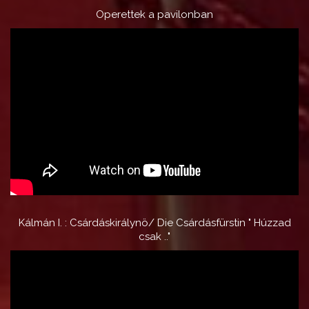
Operettek a pavilonban
Kálmán I. : Csárdáskirálynö/ Die Csárdásfürstin " Húzzad
csak .."