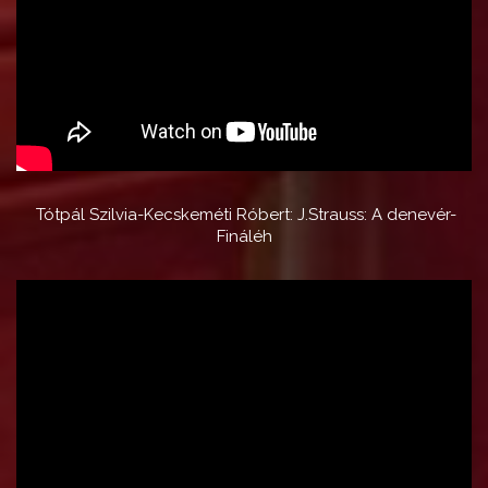
Tótpál Szilvia-Kecskeméti Róbert: J.Strauss: A denevér-
Fináléh